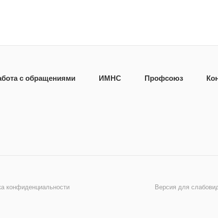
абота с обращениями
ИМНС
Профсоюз
Ко
ка конфиденциальности
Версия для слабови